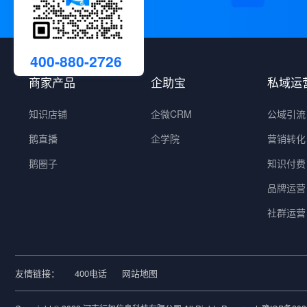
400-880-2726
商家产品
企助宝
私域运
知识店铺
企微CRM
公域引流
鹅直播
企学院
营销转化
鹅圈子
知识付费
品牌运营
社群运营
友情链接：
400电话
网站地图