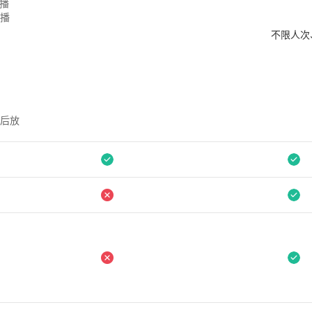
播
播
不限人次
后放