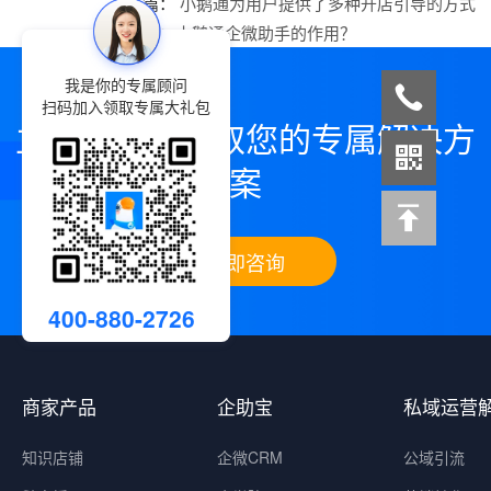
上一篇：
小鹅通为用户提供了多种开店引导的方式
下一篇：
小鹅通企微助手的作用？
我是你的专属顾问
扫码加入领取专属大礼包
立即咨询，领取您的专属解决方
案
立即咨询
400-880-2726
商家产品
企助宝
私域运营
知识店铺
企微CRM
公域引流