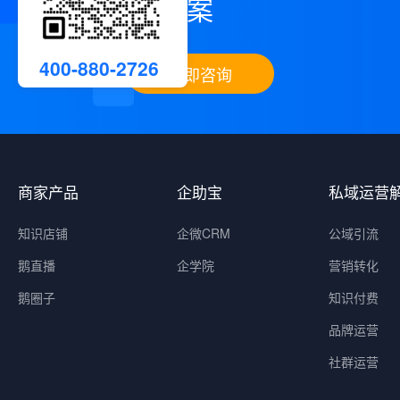
案
400-880-2726
立即咨询
商家产品
企助宝
私域运营
知识店铺
企微CRM
公域引流
鹅直播
企学院
营销转化
鹅圈子
知识付费
品牌运营
社群运营