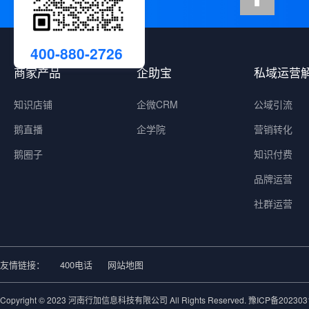
400-880-2726
商家产品
企助宝
私域运营
知识店铺
企微CRM
公域引流
鹅直播
企学院
营销转化
鹅圈子
知识付费
品牌运营
社群运营
友情链接：
400电话
网站地图
Copyright © 2023 河南行加信息科技有限公司 All Rights Reserved.
豫ICP备202303