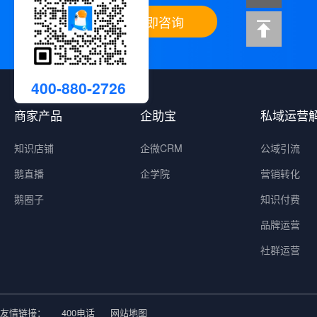
立即咨询
400-880-2726
商家产品
企助宝
私域运营
知识店铺
企微CRM
公域引流
鹅直播
企学院
营销转化
鹅圈子
知识付费
品牌运营
社群运营
友情链接：
400电话
网站地图