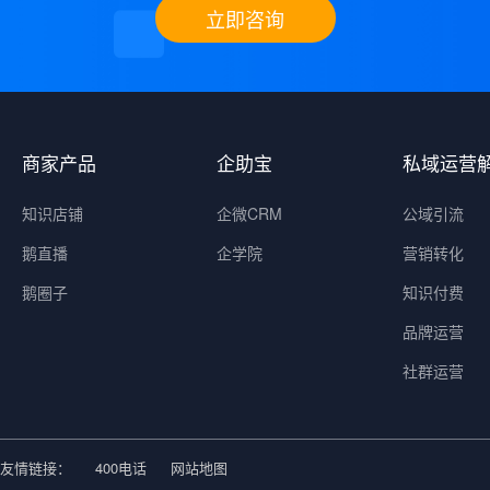
立即咨询
商家产品
企助宝
私域运营
知识店铺
企微CRM
公域引流
鹅直播
企学院
营销转化
鹅圈子
知识付费
品牌运营
社群运营
友情链接：
400电话
网站地图