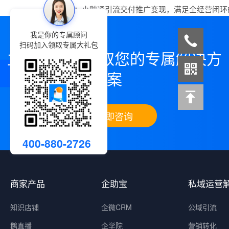
下一篇：
小鹅通引流交付推广变现，满足全经营闭环
我是你的专属顾问
扫码加入领取专属大礼包
立即咨询，领取您的专属解决方
案
立即咨询
400-880-2726
商家产品
企助宝
私域运营
知识店铺
企微CRM
公域引流
鹅直播
企学院
营销转化