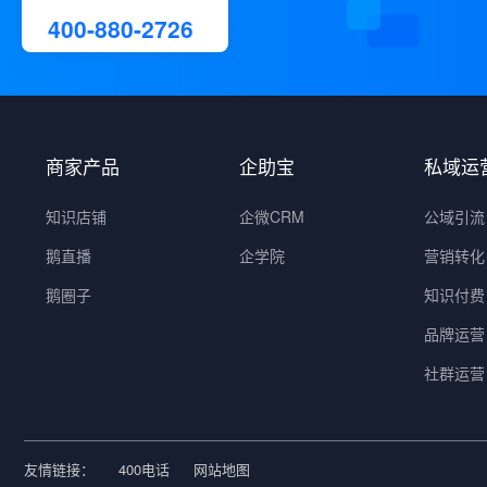
400-880-2726
商家产品
企助宝
私域运
知识店铺
企微CRM
公域引流
鹅直播
企学院
营销转化
鹅圈子
知识付费
品牌运营
社群运营
友情链接：
400电话
网站地图