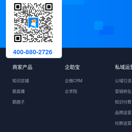
400-880-2726
商家产品
企助宝
私域运
知识店铺
企微CRM
公域引流
鹅直播
企学院
营销转化
鹅圈子
知识付费
品牌运营
社群运营