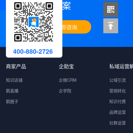
案
立即咨询
400-880-2726
商家产品
企助宝
私域运营
知识店铺
企微CRM
公域引流
鹅直播
企学院
营销转化
鹅圈子
知识付费
品牌运营
社群运营