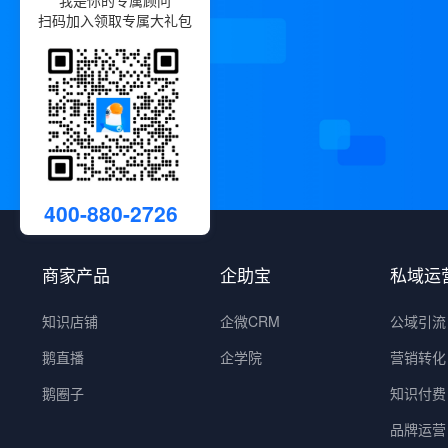
我是你的专属顾问
扫码加入领取专属大礼包
400-880-2726
商家产品
企助宝
私域运
知识店铺
企微CRM
公域引流
鹅直播
企学院
营销转化
鹅圈子
知识付费
品牌运营