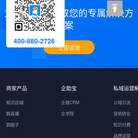
立即咨询，领取您的专属解决方
案
400-880-2726
立即咨询
商家产品
企助宝
私域运营
知识店铺
企微CRM
公域引流
鹅直播
企学院
营销转化
鹅圈子
知识付费
品牌运营