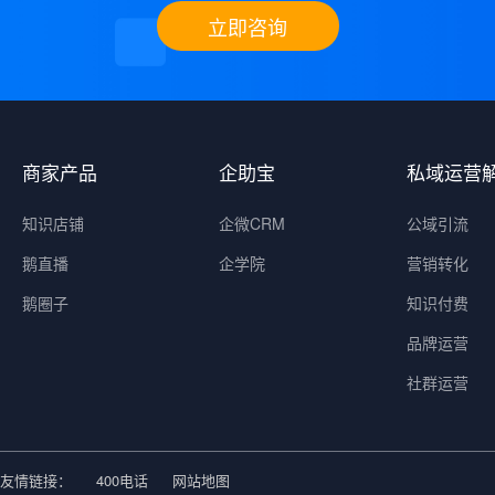
立即咨询
商家产品
企助宝
私域运营
知识店铺
企微CRM
公域引流
鹅直播
企学院
营销转化
鹅圈子
知识付费
品牌运营
社群运营
友情链接：
400电话
网站地图