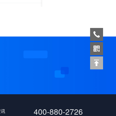
案
400-880-2726
资讯