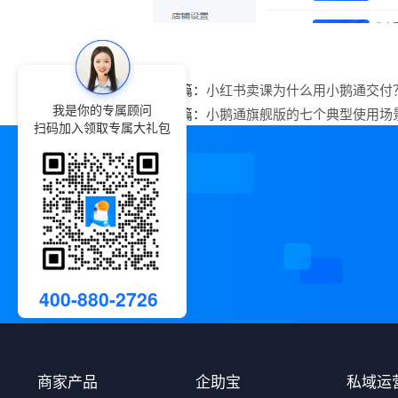
上一篇：
小红书卖课为什么用小鹅通交付
我是你的专属顾问
下一篇：
小鹅通旗舰版的七个典型使用场
扫码加入领取专属大礼包
400-880-2726
商家产品
企助宝
私域运