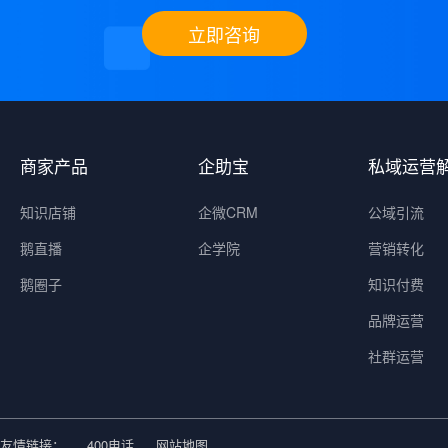
立即咨询
商家产品
企助宝
私域运营
知识店铺
企微CRM
公域引流
鹅直播
企学院
营销转化
鹅圈子
知识付费
品牌运营
社群运营
友情链接：
400电话
网站地图