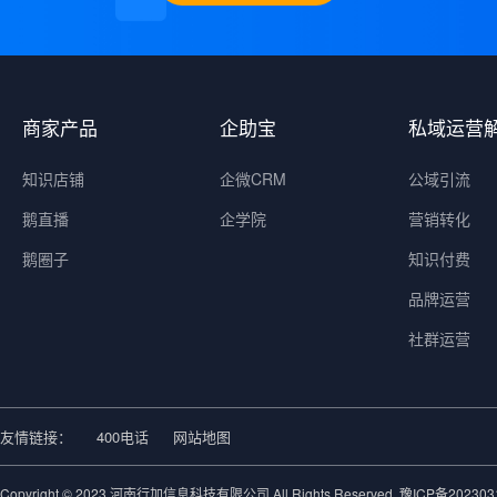
商家产品
企助宝
私域运营
知识店铺
企微CRM
公域引流
鹅直播
企学院
营销转化
鹅圈子
知识付费
品牌运营
社群运营
友情链接：
400电话
网站地图
Copyright © 2023 河南行加信息科技有限公司 All Rights Reserved.
豫ICP备202303