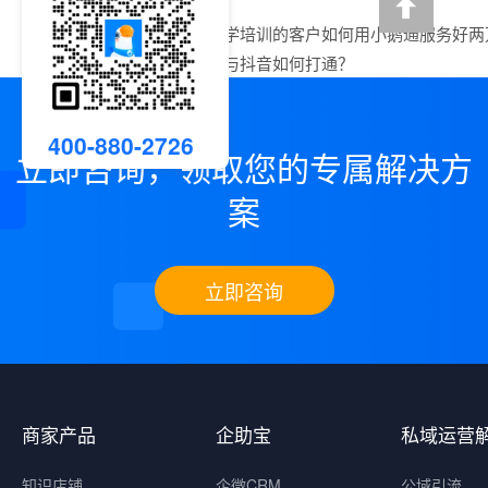
上一篇：
做心理学培训的客户如何用小鹅通服务好两
下一篇：
小鹅通与抖音如何打通？
400-880-2726
立即咨询，领取您的专属解决方
案
立即咨询
商家产品
企助宝
私域运营
知识店铺
企微CRM
公域引流