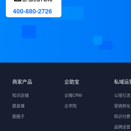
400-880-2726
商家产品
企助宝
私域运
知识店铺
企微CRM
公域引流
鹅直播
企学院
营销转化
鹅圈子
知识付费
品牌运营