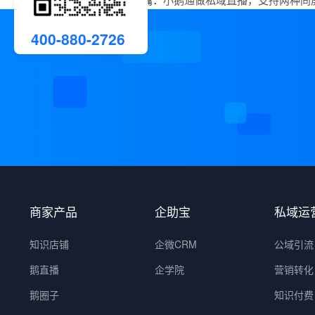
400-880-2726
商家产品
企助宝
私域运
知识店铺
企微CRM
公域引流
鹅直播
企学院
营销转化
鹅圈子
知识付费