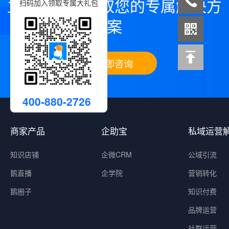
立即咨询，领取您的专属解决方
扫码加入领取专属大礼包
案
立即咨询
400-880-2726
商家产品
企助宝
私域运营
知识店铺
企微CRM
公域引流
鹅直播
企学院
营销转化
鹅圈子
知识付费
品牌运营
社群运营