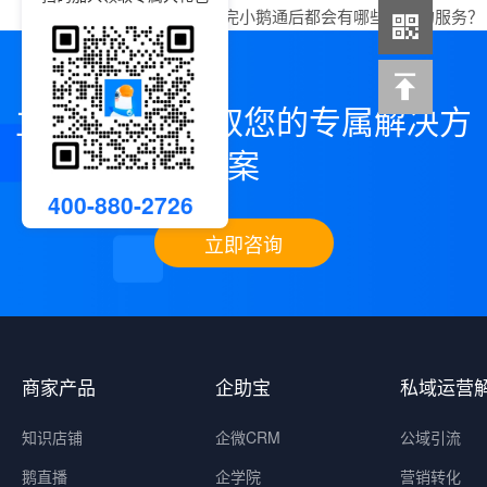
下一篇：
客户买完小鹅通后都会有哪些标配的服务？
立即咨询，领取您的专属解决方
案
400-880-2726
立即咨询
商家产品
企助宝
私域运营
知识店铺
企微CRM
公域引流
鹅直播
企学院
营销转化