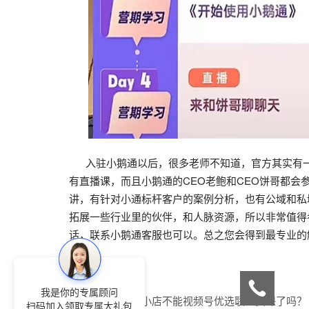
入驻小鹅通以后，很多老师不知道，官方其实有一
有直播课，而且小鹅通的CEO老鲍和CEO饼哥都
讲，有针对小通标杆客户的案例分析，也有公域和私
拓展一些行业里的伙伴，和人脉资源，所以非常值得
话，联系小鹅通客服也可以。总之您会得到最专业的
我是你的专属顾问
上一篇：
小鹅通小店不能视频号优选联盟卖课了吗？
扫码加入领取专属大礼包