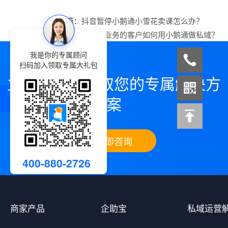
上一篇：
抖音暂停小鹅通小雪花卖课怎么办？
下一篇：
做中医业务的客户如何用小鹅通做私域？
我是你的专属顾问
扫码加入领取专属大礼包
立即咨询，领取您的专属解决方
案
立即咨询
400-880-2726
商家产品
企助宝
私域运营