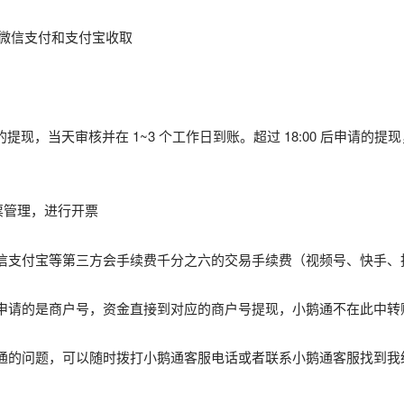
由微信支付和支付宝收取
的提现，当天审核并在 1~3 个工作日到账。超过 18:00 后申请的提
票管理，进行开票
信支付宝等第三方会手续费千分之六的交易手续费（视频号、快手、
申请的是商户号，资金直接到对应的商户号提现，小鹅通不在此中转
通的问题，可以随时拨打小鹅通客服电话或者联系小鹅通客服找到我