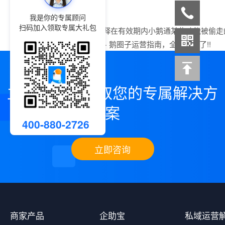
我是你的专属顾问
扫码加入领取专属大礼包
上一篇：
如何解释在有效期内小鹅通某些功能被偷走
下一篇：
小鹅通 · 鹅圈子运营指南，全在这里了!!
立即咨询，领取您的专属解决方
案
400-880-2726
立即咨询
商家产品
企助宝
私域运营