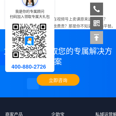
我是你的专属顾问
扫码加入领取专属大礼包
上一篇：
小鹅通在视频号上卖课原来这么简单？
下一篇：
小鹅通收费贵？那是你不知道小鹅通平替。
立即咨询，领取您的专属解决方
案
400-880-2726
立即咨询
商家产品
企助宝
私域运营