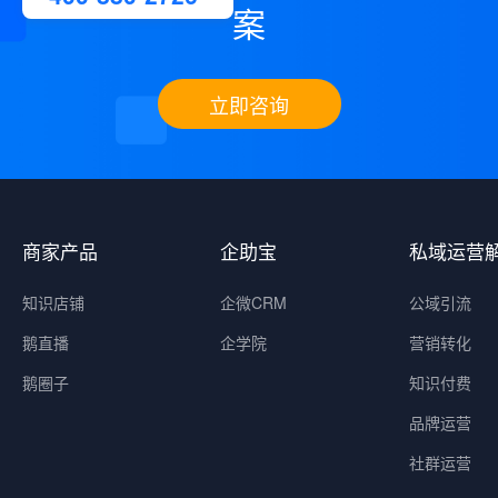
案
立即咨询
商家产品
企助宝
私域运营
知识店铺
企微CRM
公域引流
鹅直播
企学院
营销转化
鹅圈子
知识付费
品牌运营
社群运营