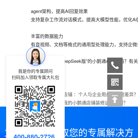
agent架构，提高AI回复效果
支持复杂工作流对话模式，提高大模型性能，优化AI
丰富的数据能力
有音视频、文档等格式的通用型处理能力，支持企微
🥰想体验一下“DeepSeek版”的小鹅通AI助
我是你的专属顾问
扫码加入领取专属大礼包
上一篇：
小鹅通店铺 ：个人与企业用户，有何差异
下一篇：
为什么我的小鹅通店铺装修这么丑啊？
立即咨询，领取您的专属解决方
400-880-2726