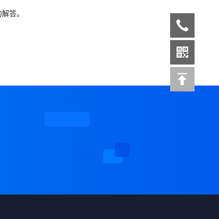
的解答。
案