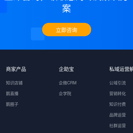
案
立即咨询
商家产品
企助宝
私域运营
知识店铺
企微CRM
公域引流
鹅直播
企学院
营销转化
鹅圈子
知识付费
品牌运营
社群运营