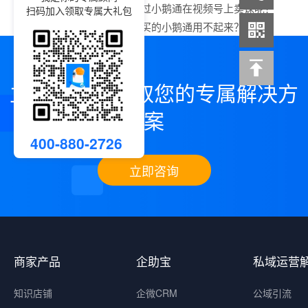
上一篇：
如何通过小鹅通在视频号上卖课呢？
扫码加入领取专属大礼包
下一篇：
为啥你买的小鹅通用不起来？
立即咨询，领取您的专属解决方
案
400-880-2726
立即咨询
商家产品
企助宝
私域运营
知识店铺
企微CRM
公域引流