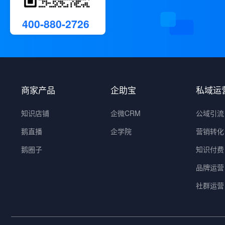
400-880-2726
商家产品
企助宝
私域运
知识店铺
企微CRM
公域引流
鹅直播
企学院
营销转化
鹅圈子
知识付费
品牌运营
社群运营