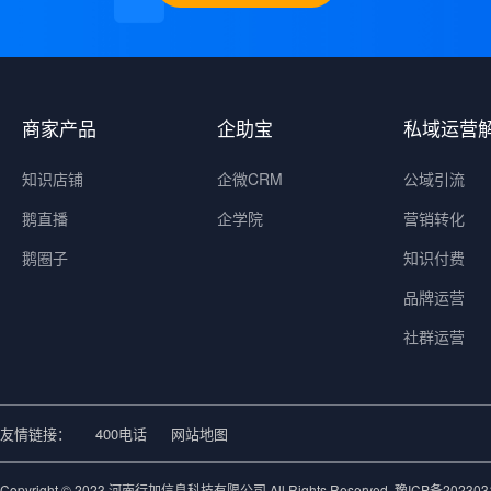
商家产品
企助宝
私域运营
知识店铺
企微CRM
公域引流
鹅直播
企学院
营销转化
鹅圈子
知识付费
品牌运营
社群运营
友情链接：
400电话
网站地图
Copyright © 2023 河南行加信息科技有限公司 All Rights Reserved.
豫ICP备202303