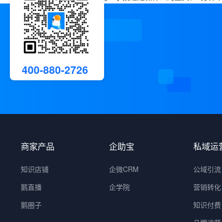
400-880-2726
商家产品
企助宝
私域运
知识店铺
企微CRM
公域引流
鹅直播
企学院
营销转化
鹅圈子
知识付费