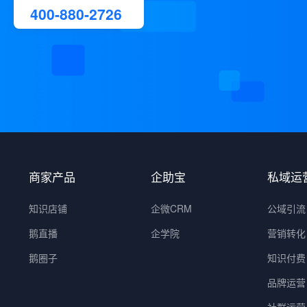
400-880-2726
商家产品
企助宝
私域运
知识店铺
企微CRM
公域引流
鹅直播
企学院
营销转化
鹅圈子
知识付费
品牌运营