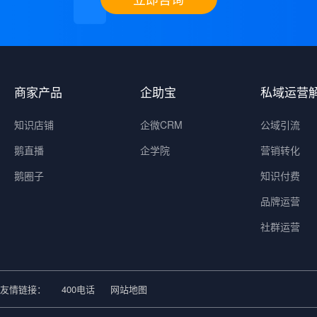
商家产品
企助宝
私域运营
知识店铺
企微CRM
公域引流
鹅直播
企学院
营销转化
鹅圈子
知识付费
品牌运营
社群运营
友情链接：
400电话
网站地图