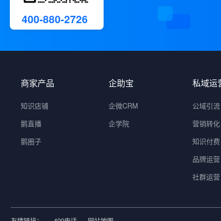
400-880-2726
商家产品
企助宝
私域运
知识店铺
企微CRM
公域引流
鹅直播
企学院
营销转化
鹅圈子
知识付费
品牌运营
社群运营
友情链接：
400电话
网站地图