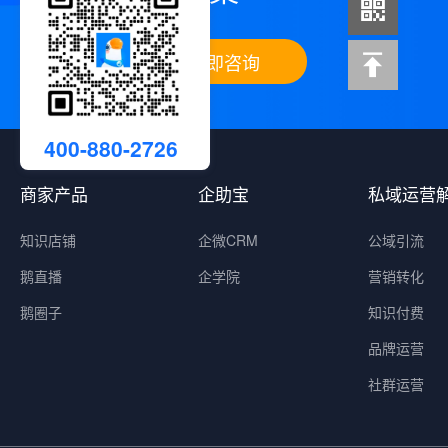
立即咨询
400-880-2726
商家产品
企助宝
私域运营
知识店铺
企微CRM
公域引流
鹅直播
企学院
营销转化
鹅圈子
知识付费
品牌运营
社群运营