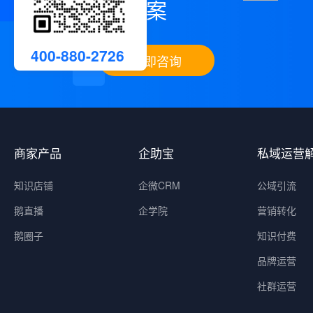
案
400-880-2726
立即咨询
商家产品
企助宝
私域运营
知识店铺
企微CRM
公域引流
鹅直播
企学院
营销转化
鹅圈子
知识付费
品牌运营
社群运营