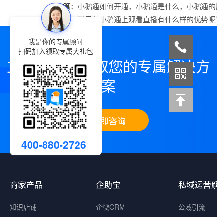
上一篇：
小鹅通如何开通，小鹅通是什么，小鹅通的
下一篇：
学员在小鹅通上观看直播有什么样的优势呢
我是你的专属顾问
扫码加入领取专属大礼包
立即咨询，领取您的专属解决方
案
立即咨询
400-880-2726
商家产品
企助宝
私域运营
知识店铺
企微CRM
公域引流