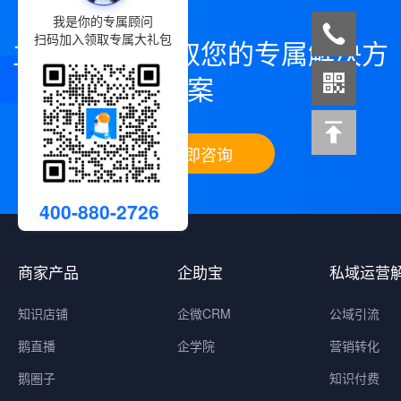
我是你的专属顾问
扫码加入领取专属大礼包
立即咨询，领取您的专属解决方
案
立即咨询
400-880-2726
商家产品
企助宝
私域运营
知识店铺
企微CRM
公域引流
鹅直播
企学院
营销转化
鹅圈子
知识付费