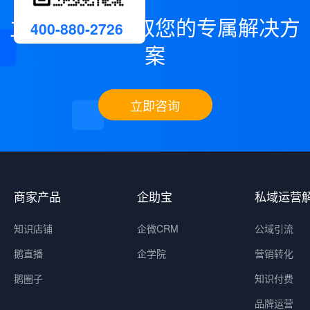
立即咨询，领取您的专属解决方
400-880-2726
案
立即咨询
商家产品
企助宝
私域运营
知识店铺
企微CRM
公域引流
鹅直播
企学院
营销转化
鹅圈子
知识付费
品牌运营