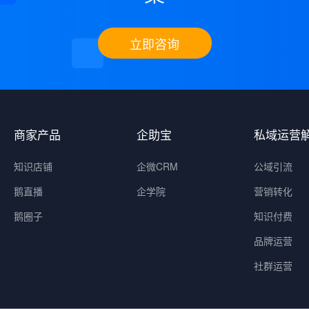
立即咨询
商家产品
企助宝
私域运营
知识店铺
企微CRM
公域引流
鹅直播
企学院
营销转化
鹅圈子
知识付费
品牌运营
社群运营