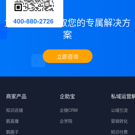
立即咨询，领取您的专属解决方
400-880-2726
案
立即咨询
商家产品
企助宝
私域运营
知识店铺
企微CRM
公域引流
鹅直播
企学院
营销转化
鹅圈子
知识付费